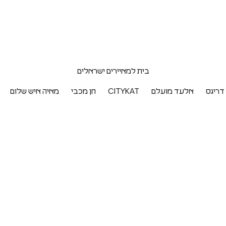
בית למאיירים ישראלים
דריגס
אלעד מועלם
CITYKAT
חן מכבי
מאיה איש שלום