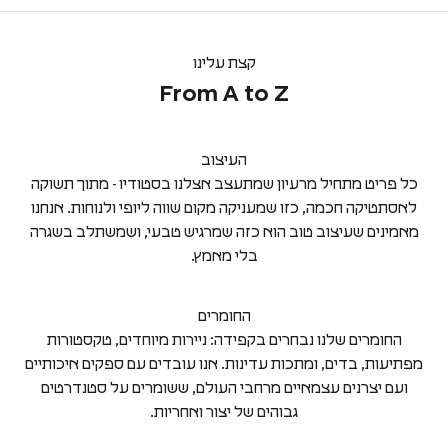
קצת עלינו
From A to Z
י
העיצוב
כל פריט מתחיל מרעיון שמתעצב אצלנו בסטודיו - מתוך תשוקה
9,
לאסתטיקה חכמה, כזו שמעניקה מקום שווה ליופי ולנוחות. אנחנו
מאמינים שעיצוב טוב הוא כזה שמרגיש טבעי, ושמשתלב בשגרה
בלי מאמץ.
החומרים
החומרים שלנו נבחרים בקפידה: ניירות מיוחדים, טקסטורות
'
מפתיעות, בדים, ומתכות עדינות. אנו עובדים עם ספקים איכותיים
ועם יצרנים עצמאיים מרחבי העולם, ששומרים על סטנדרטים
'
גבוהים של יצור ואחריות.
-1