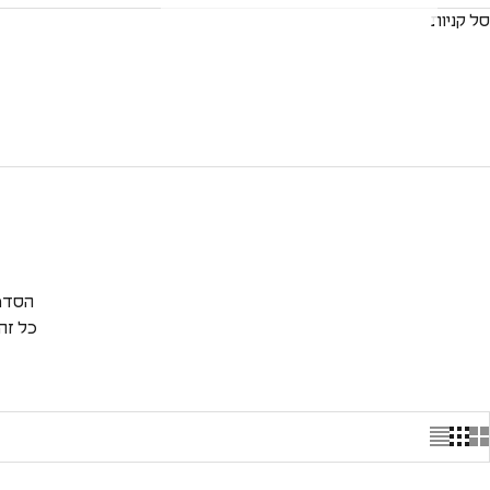
סל קניות
בית
חנות
פאלפ + יובל רוביצ'ק | סדרת מוצרים משותפת
הסדרה כוללת
כל זה