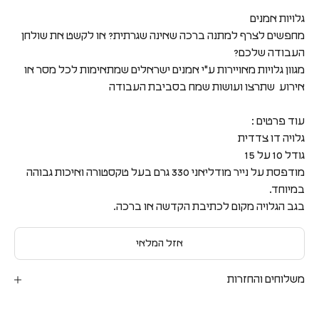
גלויות אמנים
מחפשים לצרף למתנה ברכה שאינה שגרתית? או לקשט את שולחן
העבודה שלכם?
מגוון גלויות מאויירות ע"י אמנים ישראלים שמתאימות לכל מסר או
אירוע שתרצו ועושות שמח בסביבת העבודה
עוד פרטים :
גלויה דו צדדית
גודל 10 על 15
מודפסת על נייר מודליאני 330 גרם בעל טקסטורה ואיכות גבוהה
במיוחד.
בגב הגלויה מקום לכתיבת הקדשה או ברכה.
אזל המלאי
משלוחים והחזרות