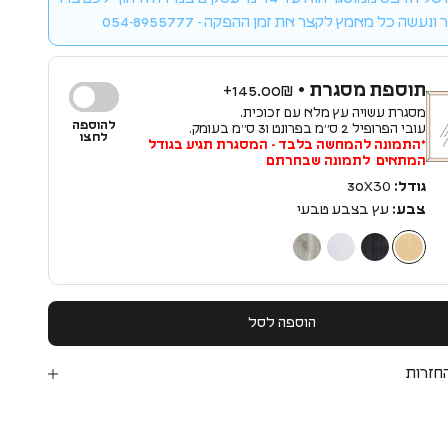
ונעשה כל מאמץ לקצר את זמן ההפקה - 054-8955777
תוספת מסגרת •
145.00₪+
מסגרת עשויה עץ מלא עם זכוכית.
להוספה
עובי הפרופיל 2 ס״מ בפרונט ו3 ס״מ בעומק.
לחצו
*התמונה להמחשה בלבד - המסגרת תגיע בגודל
המתאים לתמונה שבחרתם
גודל:
30X30
צבע:
עץ בצבע טבעי
עץ בצבע טבעי
עץ בצבע שחור
עץ בצבע לבן
עץ בצבע כסף
הוספה לסל
חזרות