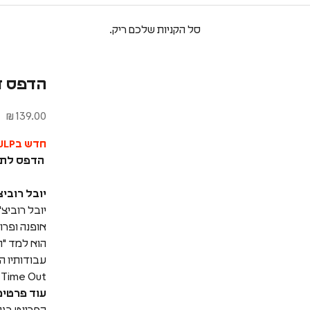
סל הקניות שלכם ריק.
הדפס דיגיטלי | ou
מחיר מבצע
139.00 ₪
חדש בPULP!
הדפס לתלייה על הקי
יובל רוביצ
יובל רוביצ'
אופנה ופרוי
הוא למד "הו
Time Out
עוד פרטים