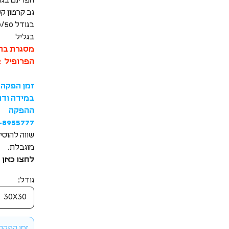
גב קרטון 
בגליל
מסגרת בהז
הפרופיל 2 ס"מ
זמן הפקה של 
במידה ודח
ההפקה
-8955777
שווה להוסי
מוגבלת.
לחצו כאן
גודל:
30X30