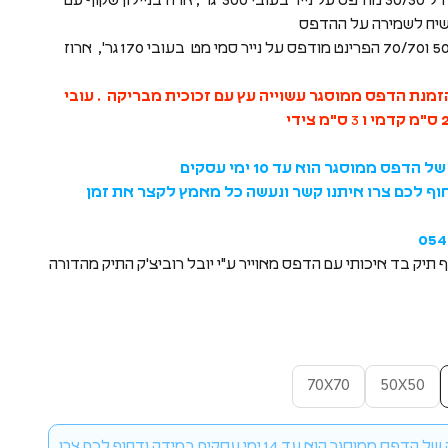
הפרינט בגודל 30/30 מודפס על נייר בעובי 300 גר', ארוז בניילון שקוף עם
קשיח לשמירה על ההדפס
בגודל 50/50 ו70/70 הפרינט מודפס על נייר סמי מט בעובי 170 גר', ארוז
מנת הדפס ממוסגר עשוייה עץ עם זכוכית מבריקה . עובי
קדמי ו
3
ס"מ צידי
הדפס ממוסגר הוא עד 10 ימי עסקים
וף לכם צרו איתנו קשר ונעשה כל מאמץ לקצר את זמן
054
ף תיק בד איכותי עם הדפס מאוייר ע"י יובל רוביצ'ק התיק מהדורה
70X70
50X50
זמן הפקה של הדפס ממוסגר הוא עד 14 ימי עסקים במידה ודחוף לכם צרו