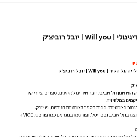
Will y | יובל רוביצ'ק
ר | Will you | יובל רוביצ'ק
'ק
ק הוא אמן תל אביבי, יוצר איורים למגזינים, ספרים, ציורי קיר,
קטים בטלוויזיה.
מור באמנויות" בבית הספר לאמנויות חזותיות, ניו יורק.
עבודותיו הוצגו בתל אביב ובבריסל, ופורסמו במגזינים כמו פורבס, VICE ו-