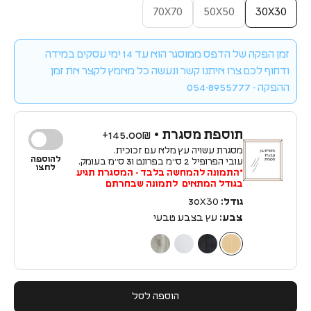
70X70
50X50
30X30
זמן הפקה של הדפס ממוסגר הוא עד 14 ימי עסקים במידה
ודחוף לכם צרו איתנו קשר ונעשה כל מאמץ לקצר את זמן
ההפקה - 054-8955777
תוספת מסגרת •
145.00₪+
מסגרת עשויה עץ מלא עם זכוכית.
להוספה
עובי הפרופיל 2 ס״מ בפרונט ו3 ס״מ בעומק.
לחצו
*התמונה להמחשה בלבד - המסגרת תגיע
בגודל המתאים לתמונה שבחרתם
גודל:
30X30
צבע:
עץ בצבע טבעי
עץ בצבע טבעי
עץ בצבע שחור
עץ בצבע לבן
עץ בצבע כסף
הוספה לסל