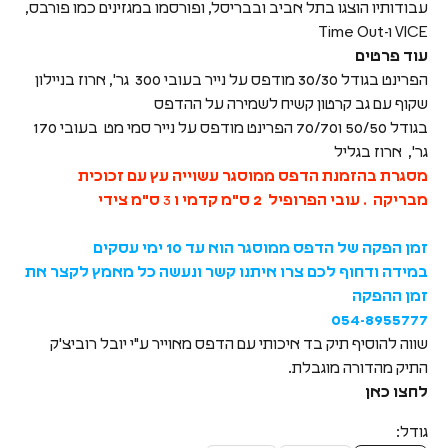
עבודותיו הוצגו בתל אביב ובבריסל, ופורסמו במגזינים כמו פורבס,
VICE ו-Time Out
עוד פרטים
הפרינט בגודל 30/30 מודפס על נייר בעובי 300 גר', ארוז בניילון
שקוף עם גב קרטון קשיח לשמירה על ההדפס
בגודל 50/50 ו70/70 הפרינט מודפס על נייר סמי מט בעובי 170
גר', ארוז בגליל
מסגרת בהזמנת הדפס ממוסגר עשוייה עץ עם זכוכית
מבריקה . עובי הפרופיל 2 ס"מ
קדמי ו
3
ס"מ צידי
זמן הפקה של הדפס ממוסגר הוא עד 10 ימי עסקים
במידה ודחוף לכם צרו איתנו קשר ונעשה כל מאמץ לקצר את
זמן ההפקה
054-8955777
שווה להוסיף תיק בד איכותי עם הדפס מאוייר ע"י יובל רוביצ'ק
התיק מהדורה מוגבלת.
לחצו כאן
גודל: