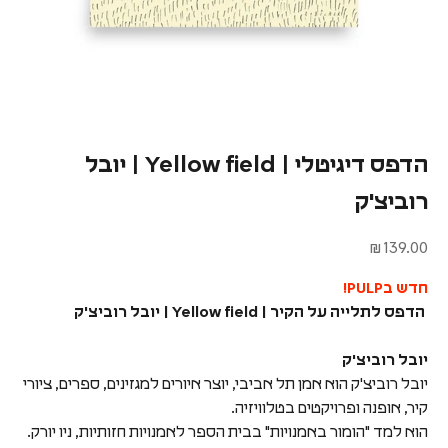
הדפס דיגיטלי | Yellow field | יובל
רוביצ'ק
מחיר מבצע
139.00 ₪
חדש בPULP!
הדפס לתלייה על הקיר | Yellow field
| יובל רוביצ'ק
יובל רוביצ'ק
יובל רוביצ'ק הוא אמן תל אביבי, יוצר איורים למגזינים, ספרים, ציורי
קיר, אופנה ופרויקטים בטלוויזיה.
הוא למד "הומור באמנויות" בבית הספר לאמנויות חזותיות, ניו יורק.