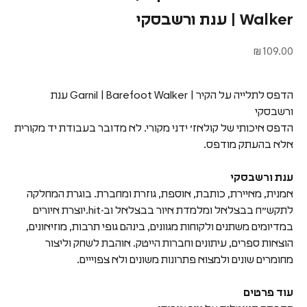
Walker | ענת ורשבסקי
מחיר מבצע
109.00 ₪
הדפס לתלייה על הקיר | Garnil | Barefoot Walker ענת
ורשבסקי
הדפס איכותי של קולאז׳ ידני מקורי. לא מדובר בעבודת יד מקורית
אלא בהעתק מודפס.
ענת ורשבסקי
אמנית, מאיירת, כותבת, אוספת, גוזרת ומחברת. בוגרת המחלקה
לתקש״ח בבצלאל ומלמדת איור בבצלאל וב-hit.יוצרת איורים
במדיומים משתנים ולקוחות מגוונים, בינהם גופי תרבות, מוזיאונים,
הוצאות ספרים, עיתונים וחברות הייטק. אוהבת לשחק וליצור
מחומרים שונים ולמצוא פתרונות משונים ולא צפוייים.
עוד פרטים