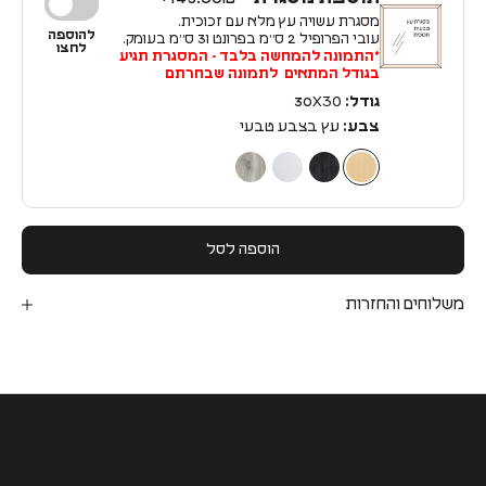
מסגרת עשויה עץ מלא עם זכוכית.
להוספה
עובי הפרופיל 2 ס״מ בפרונט ו3 ס״מ בעומק.
לחצו
*התמונה להמחשה בלבד - המסגרת תגיע
בגודל המתאים לתמונה שבחרתם
גודל:
30X30
צבע:
עץ בצבע טבעי
עץ בצבע טבעי
עץ בצבע שחור
עץ בצבע לבן
עץ בצבע כסף
הוספה לסל
משלוחים והחזרות