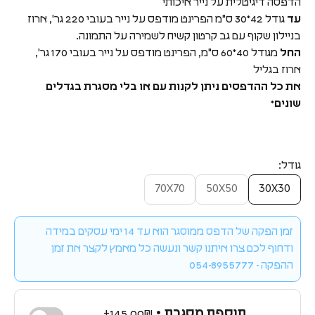
הדפסה דיגיטלית על נייר איכותי
עד
גודל 42*30 ס"מ הפרינט מודפס על נייר בעובי 220 גר', ארוז
בניילון שקוף עם גב קרטון קשיח לשמירה על התמונה.
החל
מגודל 40*60 ס"מ, הפרינט מודפס על נייר בעובי 170 גר',
ארוז בגליל
את כל ההדפסים ניתן לקנות עם או בלי מסגרת בגדלים
שונים*
גודל:
70X70
50X50
30X30
זמן הפקה של הדפס ממוסגר הוא עד 14 ימי עסקים במידה
ודחוף לכם צרו איתנו קשר ונעשה כל מאמץ לקצר את זמן
ההפקה - 054-8955777
תוספת מסגרת •
145.00₪+