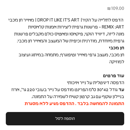
מחיר מבצע
109.00 ₪
הדפס לתלייה על הקיר| DROP IT LIKE IT'S ART | מאייר חן מכבי
REMIX :ART – פרשנות גרפית ליצירות אמנות קלאסיות
מונה ליזה, דיוויד הוקני, פיקאסו ומאטיס כולם מקבלים פרשנות
גרפית מיוחדת, מודרנית וכיפית של המעצב והמאייר חן מכבי.
חן מכבי
חן מכבי, מעצב גרפי מאייר וטיפוגרף, מתמחה במיתוג ועיצוב
למוזיקה
עוד פרטים
הדפסה דיגיטלית על נייר איכותי
עד
גודל 42*30 ס"מ הפרינט מודפס על נייר בעובי 220 גר', ארוז
בניילון שקוף עם גב קרטון קשיח לשמירה על התמונה.
התמונה להמחשה בלבד . ההדפס מגיע ללא מסגרת
הוספה לסל