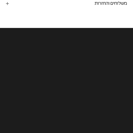
משלוחים והחזרות
COLLABORATION
PULP X חן מכבי