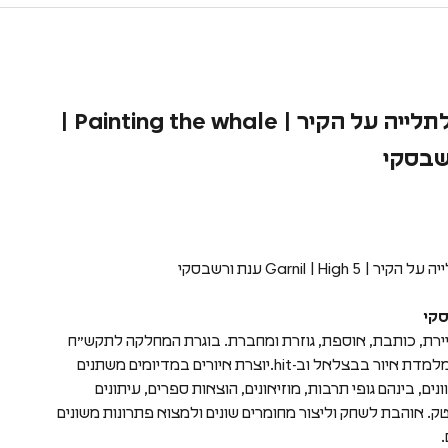
הדפס לתלייה על הקיר | Painting the whale |
שבסקי
Garnil | High 5 ענת ורשבסקי
קי
ירת, כותבת, אוספת, גוזרת ומחברת. בוגרת המחלקה לתקש״ח
בבצלאל ומלמדת איור בבצלאל וב-hit.יוצרת איורים במדיומים משתנים
ונים, בינהם גופי תרבות, מוזיאונים, הוצאות ספרים, עיתונים
טק. אוהבת לשחק וליצור מחומרים שונים ולמצוא פתרונות משונים
.