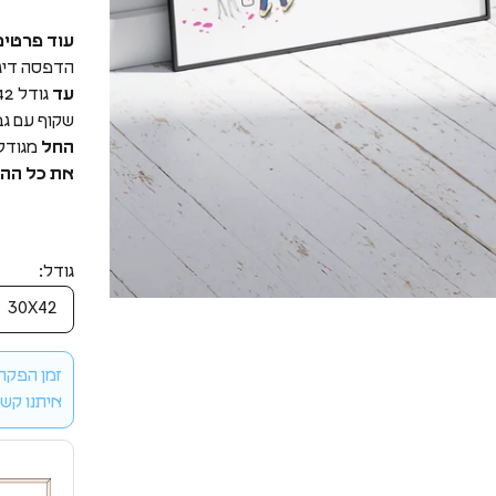
עוד פרטים
הדפסה דיגי
עד
שקוף עם גב
החל
מגודל 40*60 ס"מ, הפרינט מודפס על נייר בעובי 170 גר', 
את כל ההד
גודל:
30X42
איתנו קשר 