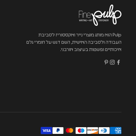
Pulp הוא מותג מוצרי נייר ואקססוריז לסביבת
העבודה ולסביבה האישית, השם דגש על חומרי גלם
איכותיים ופשטות בעיצוב אורבני.