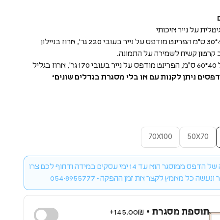
טלית על נייר איכותי
גודל 42*30 ס"מ הפרינט מודפס על נייר בעובי 220 גר', ארוז בניילון
 קרטון קשיח לשמירה על התמונה.
ארוז בגליל
פסים ניתן לקנות עם או בלי מסגרת בגדלים שונים*
70X100
50X70
זמן הפקה של הדפס ממוסגר הוא עד 14 ימי עסקים במידה ודחוף לכם צרו
ונעשה כל מאמץ לקצר את זמן ההפקה - 054-8955777
תוספת מסגרת •
145.00₪+