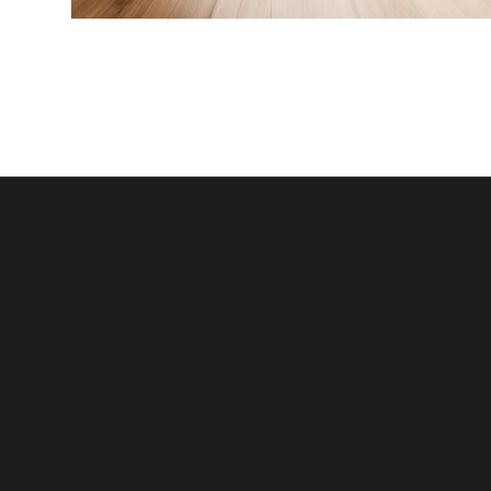
COLLABORATION
PULP X ענת ורשבסקי