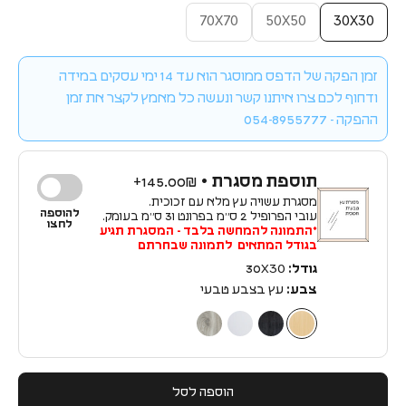
70X70
50X50
30X30
זמן הפקה של הדפס ממוסגר הוא עד 14 ימי עסקים במידה
ודחוף לכם צרו איתנו קשר ונעשה כל מאמץ לקצר את זמן
ההפקה - 054-8955777
תוספת מסגרת •
145.00₪+
מסגרת עשויה עץ מלא עם זכוכית.
להוספה
עובי הפרופיל 2 ס״מ בפרונט ו3 ס״מ בעומק.
לחצו
*התמונה להמחשה בלבד - המסגרת תגיע
בגודל המתאים לתמונה שבחרתם
גודל:
30X30
צבע:
עץ בצבע טבעי
עץ בצבע טבעי
עץ בצבע שחור
עץ בצבע לבן
עץ בצבע כסף
הוספה לסל