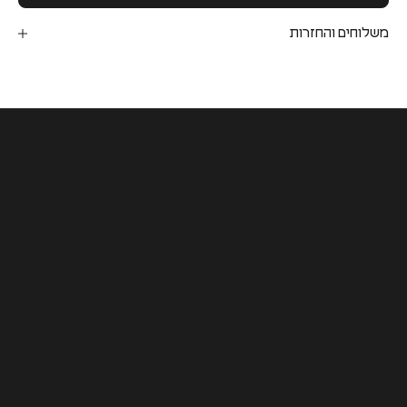
משלוחים והחזרות
COLLABORATION
PULP X יובל רוביצק