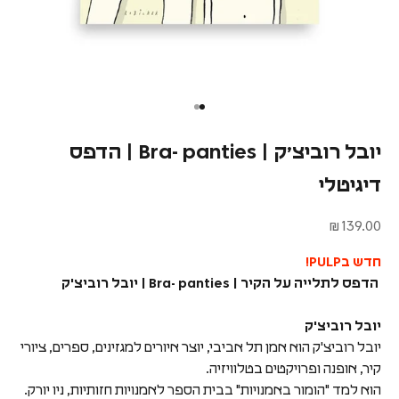
יובל רוביצ׳ק | Bra- panties | הדפס
דיגיטלי
מחיר מבצע
139.00 ₪
חדש בPULP!
הדפס לתלייה על הקיר | Bra- panties | יובל רוביצ'ק
יובל רוביצ'ק
יובל רוביצ'ק הוא אמן תל אביבי, יוצר איורים למגזינים, ספרים, ציורי
קיר, אופנה ופרויקטים בטלוויזיה.
הוא למד "הומור באמנויות" בבית הספר לאמנויות חזותיות, ניו יורק.