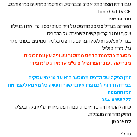
עבודותיו הוצגו בתל אביב ובבריסל, ופורסמו במגזינים כמו פורבס,
VICE ו-Time Out
עוד פרטים
הפרינט בגודל 30/30 מודפס על נייר בעובי 300 גר', ארוז בניילון
שקוף עם גב קרטון קשיח לשמירה על ההדפס
בגודל 50/50 ו70/70 הפרינט מודפס על נייר סמי מט בעובי 170
גר', ארוז בגליל
מסגרת בהזמנת הדפס ממוסגר עשוייה עץ עם זכוכית
מבריקה . עובי הפרופיל 2 ס"מ
קדמי ו
3
ס"מ צידי
זמן הפקה של הדפס ממוסגר הוא עד 10 ימי עסקים
במידה ודחוף לכם צרו איתנו קשר ונעשה כל מאמץ לקצר את
זמן ההפקה
054-8955777
שווה להוסיף תיק בד איכותי עם הדפס מאוייר ע"י יובל רוביצ'ק
התיק מהדורה מוגבלת.
לחצו כאן
גודל: