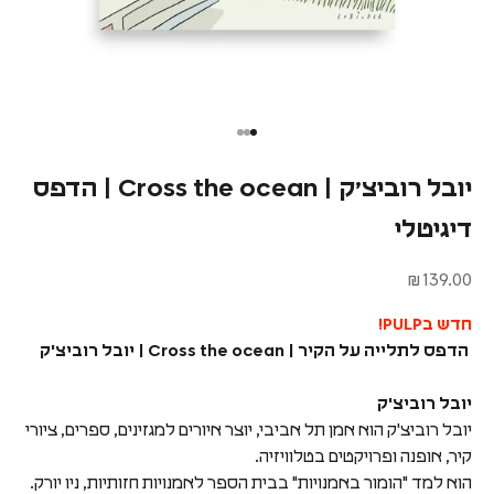
יובל רוביצ׳ק | Cross the ocean | הדפס
דיגיטלי
מחיר מבצע
139.00 ₪
חדש בPULP!
הדפס לתלייה על הקיר | Cross the ocean | יובל רוביצ'ק
יובל רוביצ'ק
יובל רוביצ'ק הוא אמן תל אביבי, יוצר איורים למגזינים, ספרים, ציורי
קיר, אופנה ופרויקטים בטלוויזיה.
הוא למד "הומור באמנויות" בבית הספר לאמנויות חזותיות, ניו יורק.