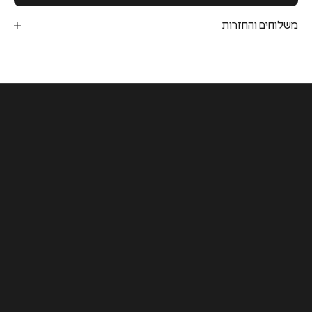
משלוחים והחזרות
COLLABORATION
PULP X יובל רוביצק