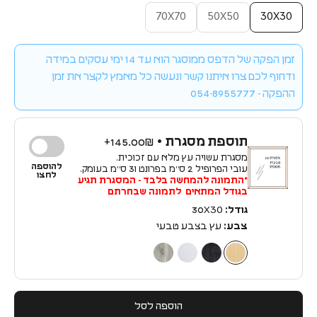
70X70
50X50
30X30
זמן הפקה של הדפס ממוסגר הוא עד 14 ימי עסקים במידה
ודחוף לכם צרו איתנו קשר ונעשה כל מאמץ לקצר את זמן
ההפקה - 054-8955777
תוספת מסגרת •
145.00₪+
מסגרת עשויה עץ מלא עם זכוכית.
להוספה
עובי הפרופיל 2 ס״מ בפרונט ו3 ס״מ בעומק.
לחצו
*התמונה להמחשה בלבד - המסגרת תגיע
בגודל המתאים לתמונה שבחרתם
גודל:
30X30
צבע:
עץ בצבע טבעי
עץ בצבע טבעי
עץ בצבע שחור
עץ בצבע לבן
עץ בצבע כסף
הוספה לסל