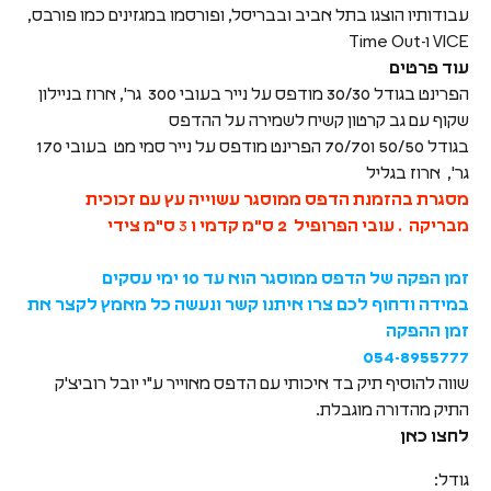
עבודותיו הוצגו בתל אביב ובבריסל, ופורסמו במגזינים כמו פורבס,
VICE ו-Time Out
עוד פרטים
הפרינט בגודל 30/30 מודפס על נייר בעובי 300 גר', ארוז בניילון
שקוף עם גב קרטון קשיח לשמירה על ההדפס
בגודל 50/50 ו70/70 הפרינט מודפס על נייר סמי מט בעובי 170
גר', ארוז בגליל
מסגרת בהזמנת הדפס ממוסגר עשוייה עץ עם זכוכית
מבריקה . עובי הפרופיל 2 ס"מ
קדמי ו
3
ס"מ צידי
זמן הפקה של הדפס ממוסגר הוא עד 10 ימי עסקים
במידה ודחוף לכם צרו איתנו קשר ונעשה כל מאמץ לקצר את
זמן ההפקה
054-8955777
שווה להוסיף תיק בד איכותי עם הדפס מאוייר ע"י יובל רוביצ'ק
התיק מהדורה מוגבלת.
לחצו כאן
גודל: