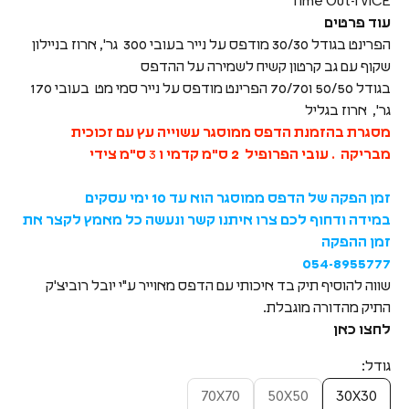
VICE ו-Time Out
עוד פרטים
הפרינט בגודל 30/30 מודפס על נייר בעובי 300 גר', ארוז בניילון
שקוף עם גב קרטון קשיח לשמירה על ההדפס
בגודל 50/50 ו70/70 הפרינט מודפס על נייר סמי מט בעובי 170
גר', ארוז בגליל
מסגרת בהזמנת הדפס ממוסגר עשוייה עץ עם זכוכית
מבריקה . עובי הפרופיל 2 ס"מ
קדמי ו
3
ס"מ צידי
זמן הפקה של הדפס ממוסגר הוא עד 10 ימי עסקים
במידה ודחוף לכם צרו איתנו קשר ונעשה כל מאמץ לקצר את
זמן ההפקה
054-8955777
שווה להוסיף תיק בד איכותי עם הדפס מאוייר ע"י יובל רוביצ'ק
התיק מהדורה מוגבלת.
לחצו כאן
גודל:
70X70
50X50
30X30