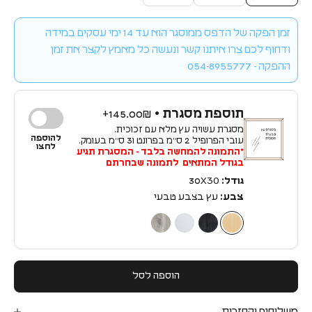
זמן הפקה של הדפס ממוסגר הוא עד 14 ימי עסקים במידה
ודחוף לכם צרו איתנו קשר ונעשה כל מאמץ לקצר את זמן
ההפקה - 054-8955777
תוספת מסגרת •
145.00₪+
מסגרת עשויה עץ מלא עם זכוכית.
להוספה
עובי הפרופיל 2 ס״מ בפרונט ו3 ס״מ בעומק.
לחצו
*התמונה להמחשה בלבד - המסגרת תגיע
בגודל המתאים לתמונה שבחרתם
גודל:
30X30
צבע:
עץ בצבע טבעי
עץ בצבע טבעי
עץ בצבע שחור
עץ בצבע לבן
עץ בצבע כסף
הוספה לסל
משלוחים והחזרות