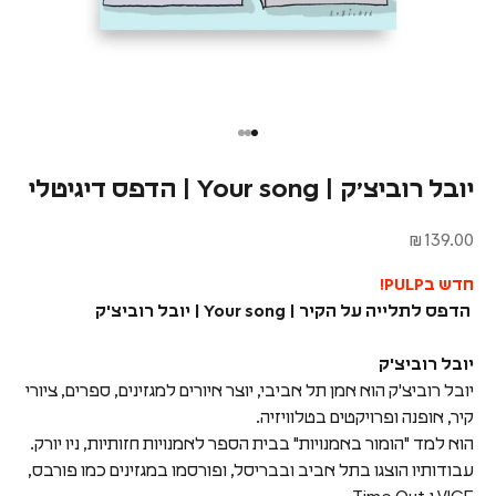
יובל רוביצ׳ק | Your song | הדפס דיגיטלי
מחיר מבצע
139.00 ₪
חדש בPULP!
הדפס לתלייה על הקיר | Your song | יובל רוביצ'ק
יובל רוביצ'ק
יובל רוביצ'ק הוא אמן תל אביבי, יוצר איורים למגזינים, ספרים, ציורי
קיר, אופנה ופרויקטים בטלוויזיה.
הוא למד "הומור באמנויות" בבית הספר לאמנויות חזותיות, ניו יורק.
עבודותיו הוצגו בתל אביב ובבריסל, ופורסמו במגזינים כמו פורבס,