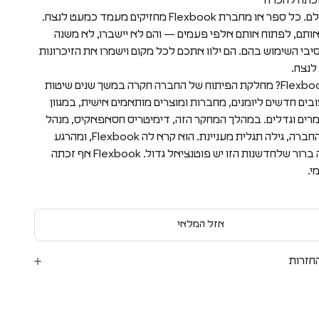
 זכתה להכרה
ברחבי העולם. כל ספר או מחברת Flexbook מחזיקים מעמד כמעט לנצח.
אותם, לפתוח אותם אלפי פעמים — והם לא יישברו, לא משנה
יבי השימוש בהם. הם ילוו אתכם לכל מקום וישמרו את הזיכרונות
לנצח.
איך נוצר Flexbook? מחלקת הפיתוח של החברה חקרה במשך שנים שיטות
ובים חדשים ליומנים, מחברות ומוצרים מותאמים אישית, במגוון
רים וגדלים. במהלך המחקר הזה, דימיטריס חסאפאקיס, מנהל
הייצור של החברה, גילה תגלית מעניינת. הוא קרא לה Flexbook, ומהרגע
הראשון היה ברור שלחדשנות הזו יש פוטנציאל גדול. Flexbook אף זכתה
י.
אזל המלאי
חזרות