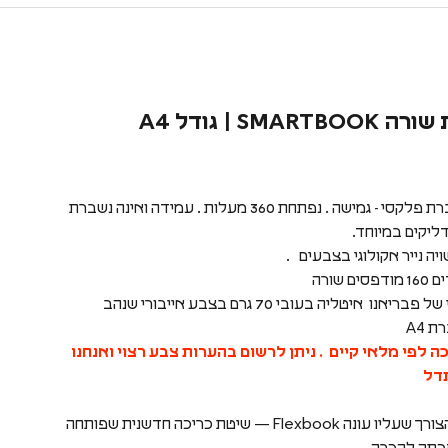
SMART | גודל A4
חדש ! מחברת פלקסי - גמישה . נפתחת 360 מעלות . עמידה ואינה נשברת
ליקים במיוחד.
יה נייר אקולוגי בצבעים .
ם שורה
בריאנו איטליה בעובי 70 גרם בצבע אייבורי שנהב
 A4
 לפי מלאי קיים . ניתן לרשום בהערות צבע רצוי ואנחנו
דל
זהו בדיוק הצורך שעליו עונה Flexbook — שיטת כריכה חדשנית שפותחה