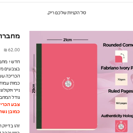
סל הקניות שלכם ריק.
מחברת שורה BOOK
מחיר מבצע
62.00 ₪
בצבעים מד
הכריכה עשו
כמות עמודים 160 מודפסי
נייר אקולוגי של פ
גודל המחברת
צבע הכריכה
כמובן נשת