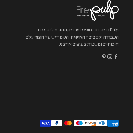
Pulp הוא מותג מוצרי נייר ואקססוריז לסביבת
העבודה ולסביבה האישית, השם דגש על חומרי גלם
איכותיים ופשטות בעיצוב אורבני.