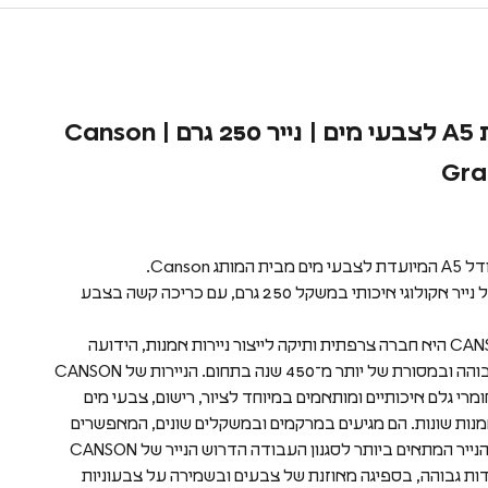
מחברת A5 לצבעי מים | נייר 250 גרם | Canson
Gra
המותג Canson.
28 דפים של נייר אקולוגי איכותי במשקל 250 גרם, עם כריכה קשה בצבע
חברת CANSON היא חברה צרפתית ותיקה לייצור ניירות אמנות, הידועה
באיכות הגבוהה ובמסורת של יותר מ־450 שנה בתחום. הניירות של CANSON
מרי גלם איכותיים ומותאמים במיוחד לציור, רישום, צבעי מים
מנות שונות. הם מגיעים במרקמים ובמשקלים שונים, המאפשרים
לבחור את הנייר המתאים ביותר לסגנון העבודה הדרוש הנייר של CANSON
ות גבוהה, בספיגה מאוזנת של צבעים ובשמירה על צבעוניות