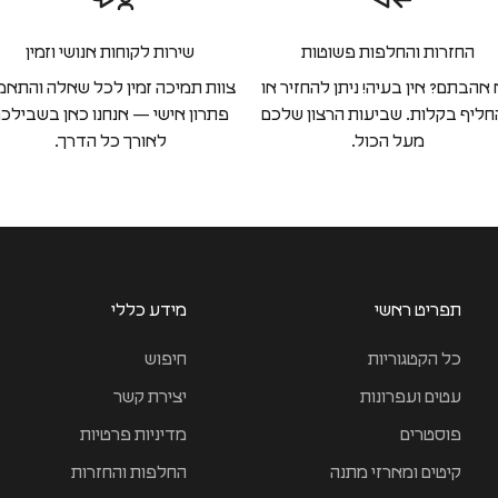
החזרות והחלפות פשוטות
שירות לקוחות אנושי וזמין
אהבתם? אין בעיה! ניתן להחזיר או
צוות תמיכה זמין לכל שאלה והתאמ
ליף בקלות. שביעות הרצון שלכם
פתרון אישי — אנחנו כאן בשבילכ
מעל הכול.
לאורך כל הדרך.
תפריט ראשי
מידע כללי
כל הקטגוריות
חיפוש
עטים ועפרונות
יצירת קשר
פוסטרים
מדיניות פרטיות
קיטים ומארזי מתנה
החלפות והחזרות