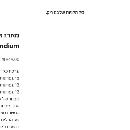
סל הקניות שלכם ריק.
ndium
מחיר מבצע
949.00 ₪
ערכת כלי אמנות מקצו
12 עפרונות צבעוניים מסדרת Polychromos
12 עפרונות צבעי מים מסדרת Albert Durer
12 עפרונות פסטל מסדרת Pitt Pastel
מבחר של עפרונות
ועוד אביזר
המארז מגיע
של הכלים ל
מושלם לאמנ