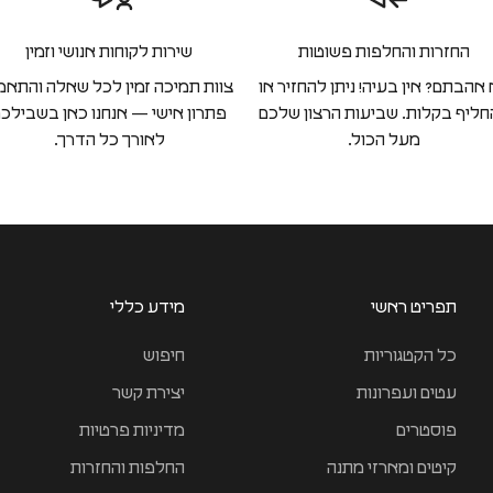
החזרות והחלפות פשוטות
שירות לקוחות אנושי וזמין
אהבתם? אין בעיה! ניתן להחזיר או
צוות תמיכה זמין לכל שאלה והתאמ
ליף בקלות. שביעות הרצון שלכם
פתרון אישי — אנחנו כאן בשבילכ
מעל הכול.
לאורך כל הדרך.
תפריט ראשי
מידע כללי
כל הקטגוריות
חיפוש
עטים ועפרונות
יצירת קשר
פוסטרים
מדיניות פרטיות
קיטים ומארזי מתנה
החלפות והחזרות