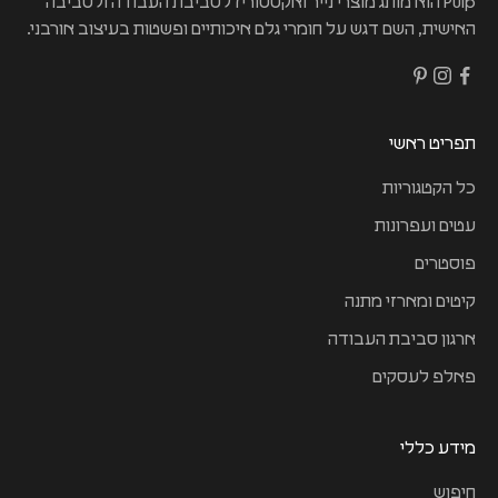
Pulp הוא מותג מוצרי נייר ואקססוריז לסביבת העבודה ולסביבה
האישית, השם דגש על חומרי גלם איכותיים ופשטות בעיצוב אורבני.
תפריט ראשי
כל הקטגוריות
עטים ועפרונות
פוסטרים
קיטים ומארזי מתנה
ארגון סביבת העבודה
פאלפ לעסקים
מידע כללי
חיפוש