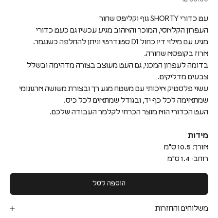
עט כדורי SHORTY גוף וקליפס שחור
העפרון הקלאסי, המוכר והאהוב מגיע עכשיו גם כעט כדורי
מגיע עם מילוי דיו כחול D1 סטנדרטי וניתן להחלפה כשנגמר.
ארוז בקופסא שחורה.
בדומה לעפרון המכני, גם העט מעוצב בצורה מדהימה ובשלל
צבעים מדליקים.
עשוי פלסטיק איכותי עם משטח מגע רך ובצורת משושה ארגונומי
שמתאימה לכל כף יד, ובגודל שמתאים לכל כיס.
העט הכדורי הוא מוצר הכרחי לקלמר העבודה שלכם.
מידות
אורך: 10.5 ס"מ
רוחב- 1.4 ס"מ
הוספה לסל
משלוחים והחזרות