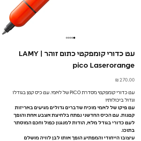
עט כדורי קומפקטי כתום זוהר | LAMY
pico Laserorange
מחיר מבצע
270.00 ₪
עט כדורי קומפקטי מסדרת PICO של לאמי. עט כיס קטן בגודלו
וגדול ביכולותיו
עט פיקו של לאמי מוכיח שדברים גדולים מגיעים באריזות
קטנות.
עט הכיס החדשני נפתח
בלחיצת אצבע אחת והופך
לעט כדורי בגודל מלא, הודות למנגנון כפול וחכם המוסתר
בתוכו.
עיצובו הייחודי והמפתיע הופך אותו לבן לוויה מושלם