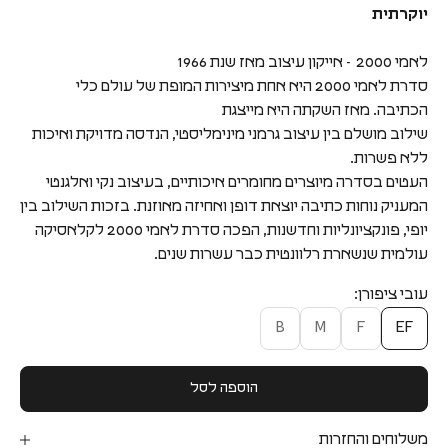
יוקרתית
לאמי 2000 - אייקון עיצוב מאז שנת 1966
סדרת לאמי 2000 היא אחת מיצירות המופת של עולם כלי
הכתיבה. מאז השקתה היא מייצגת
שילוב מושלם בין עיצוב גרמני מינימליסטי, הנדסה מדויקת ואיכות
ללא פשרות.
העטים בסדרה מיוצרים מחומרים איכותיים, בעיצוב נקי ואלגנטי
המעניק נוחות כתיבה יוצאת דופן ואחיזה מאוזנת. בזכות השילוב בין
יופי, פונקציונליות וחדשנות, הפכה סדרת לאמי 2000 לקלאסיקה
עולמית שנשארת רלוונטית כבר עשרות שנים.
עובי ציפורן:
B
M
F
EF
הוספה לסל
משלוחים והחזרות