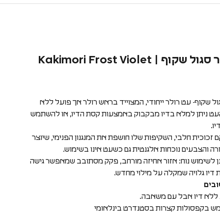
קוף | Kakimori Frost Violet
ול שקוף- עט רולר ייחודי, המצוייד בראש רולר אך פועל ללא
עט ניתן למלא בדיו מבקבוק באמצעות קסת הדיו, או להשתמש
ו.
זכוכית חלבי, השקיפות שלו חושפת את המנגנון הפנימי, שיוצר
רה והצבעים נוכחות אלגנטית גם כשעט אינו בשימוש.
 לשימוש נוח: אזור אחיזה מורחב, פקק מסתובב שמאפשר גישה
 דיו גלויה שמקלה על מילוי מחדש.
בים
 ללא דיו אבל עם משאבה.
מש בקפסולות קצרות בסטנדרט בינלאומי