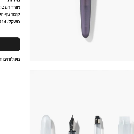
מידות
אורך העט: 13.4 ס"מ
קוטר גוף העט: .4
משקל: 14 גרם
משלוחים וה