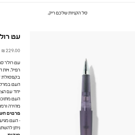
סל הקניות שלכם ריק.
עט רולר סגול ש
מחיר מבצע
229.00 ₪
עט רולר סג
רפיל. את ה
בקפסולת די
העט במרקם 
יחד עם הצו
העט מתוכנן
מהירה ורמת
פרטים חשו
- העט מגיע
ניתן להשת