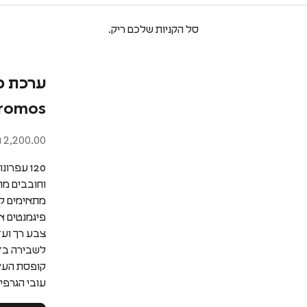
סל הקניות שלכם ריק.
hromos
מחיר מבצע
2,200.00 ₪
וחובבים מ
מתאימים לג
פיגמנטים א
צבע רך ועז
לשבירה בזכו
קופסת העץ המהודרת
עובי הגרפיט 3.8 