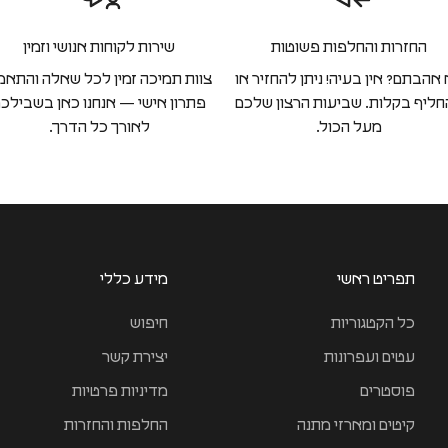
החזרות והחלפות פשוטות
שירות לקוחות אנושי וזמין
אהבתם? אין בעיה! ניתן להחזיר או
צוות תמיכה זמין לכל שאלה והתאמ
ליף בקלות. שביעות הרצון שלכם
פתרון אישי — אנחנו כאן בשבילכ
מעל הכול.
לאורך כל הדרך.
תפריט ראשי
מידע כללי
כל הקטגוריות
חיפוש
עטים ועפרונות
יצירת קשר
פוסטרים
מדיניות פרטיות
קיטים ומארזי מתנה
החלפות והחזרות