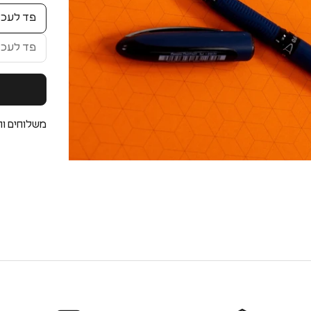
פד לעכב
פד לעכב
משלוחים וה