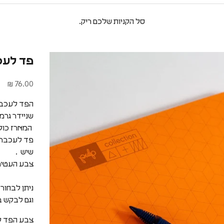
סל הקניות שלכם ריק.
פד לעכ
מחיר מבצע
76.00 ₪
הפד לעכבר
שניידר גרמ
המארז כול
שיש .
צבע העטים 
ניתן לבחור
וגם לבקש ב
צבע הפד ל