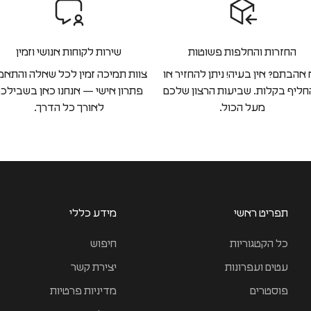
החזרות והחלפות פשוטות
שירות לקוחות אנושי וזמין
אהבתם? אין בעיה! ניתן להחזיר או
צוות תמיכה זמין לכל שאלה והתאמ
ליף בקלות. שביעות הרצון שלכם
פתרון אישי — אנחנו כאן בשבילכ
מעל הכול.
לאורך כל הדרך.
תפריט ראשי
מידע כללי
כל הקטגוריות
חיפוש
עטים ועפרונות
יצירת קשר
פוסטרים
מדיניות פרטיות