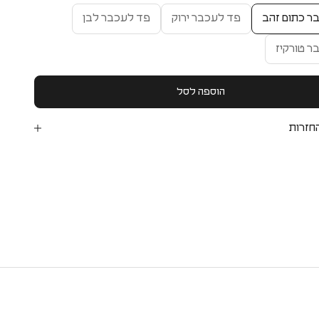
ר כתום זהב
פד לעכבר ירוק
פד לעכבר לבן
ר טורקיז
הוספה לסל
חזרות