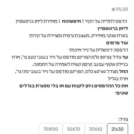
מחיר מבצע
95.00 ₪
הדפס לתלייה על הקיר |
איפשהוא
| מאיירת ליאן ברונשטיין
ליאן ברונשטיין
בוגרת שנקר.
מאיירת, מעצבת גרפית ומציירת על קירות
עוד פרטים
הדפסה דיגיטלית על נייר איכותי
עד
גודל 42*30 ס"מ הפרינט מודפס על נייר בעובי 220 גר', ארוז
בניילון שקוף עם גב קרטון קשיח לשמירה על התמונה.
החל
מגודל 40*60 ס"מ, הפרינט מודפס על נייר בעובי 170 גר',
ארוז בגליל
את כל ההדפסים ניתן לקנות עם או בלי מסגרת בגדלים
שונים*
גודל:
70X100
50X70
30X42
21x30