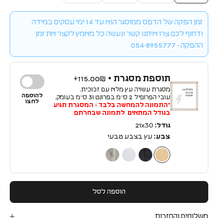
זמן הפקה של הדפס ממוסגר הוא עד 14 ימי עסקים במידה
ודחוף לכם צרו איתנו קשר ונעשה כל מאמץ לקצר את זמן
ההפקה - 054-8955777
תוספת מסגרת •
115.00₪+
מסגרת עשויה עץ מלא עם זכוכית.
להוספה
עובי הפרופיל 2 ס״מ בפרונט ו3 ס״מ בעומק.
לחצו
*התמונה להמחשה בלבד - המסגרת תגיע
בגודל המתאים לתמונה שבחרתם
גודל:
21x30
צבע:
עץ בצבע טבעי
עץ בצבע טבעי
עץ בצבע שחור
עץ בצבע לבן
עץ בצבע כסף
הוספה לסל
משלוחים והחזרות