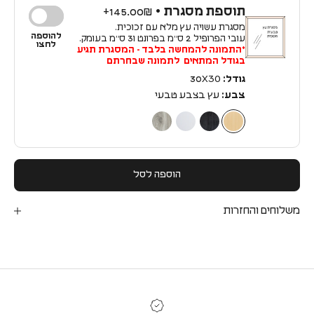
תוספת מסגרת •
145.00₪+
מסגרת עשויה עץ מלא עם זכוכית.
להוספה
עובי הפרופיל 2 ס״מ בפרונט ו3 ס״מ בעומק.
לחצו
*התמונה להמחשה בלבד - המסגרת תגיע
בגודל המתאים לתמונה שבחרתם
גודל:
30X30
צבע:
עץ בצבע טבעי
עץ בצבע טבעי
עץ בצבע שחור
עץ בצבע לבן
עץ בצבע כסף
הוספה לסל
משלוחים והחזרות