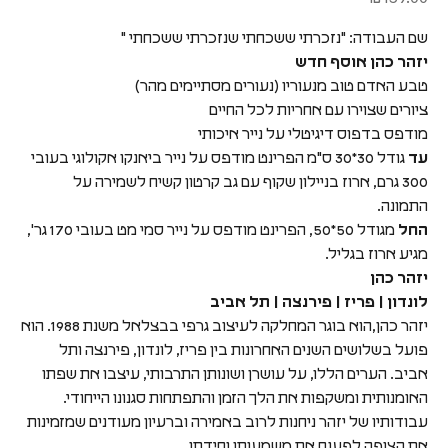
שם העבודה: "נזכרתי ששכחתי שנזכרתי ששכחתי "
יזהר כהן אוסף חדש
טבע האדם טוב מנעוריו (נעורים מסתיימים מהר)
ציורים שצוירו עם אחריות לכל החיים
מודפס בדפוס דיגיטלי על נייר איכותי
עד
גודל 30*30 ס"מ הפרינט מודפס על נייר ביאנקו אקולוגי בעובי
300 גרם, ארוז בניילון שקוף עם גב קרטון קשיח לשמירה על
התמונה.
החל
מגודל 50*50, הפרינט מודפס על נייר סמי מט בעובי 170 גר',
מגיע ארוז בגליל.
יזהר כהן
לונדון | פריז | פירנצה | תל אביב
יזהר כהן,הוא בוגר המחלקה לעיצוב גרפי בבצלאל משנת 1988. הוא
פועל בשלושים השנים האחרונות בין פריז, לונדון, פירנצה ותל
אביב. הערים הללו, על עושרן ושונותן התרבותי, עיצבו את שפתו
האומנותית ומשקפות את הלך הזמן והתפתחות סגנונו הייחודי.
עבודותיו של יזהר ניחנות לרוב באמירה וברעיון מעודנים שמזמינות
את הצופה לפענח את משמעותן וחידתן.