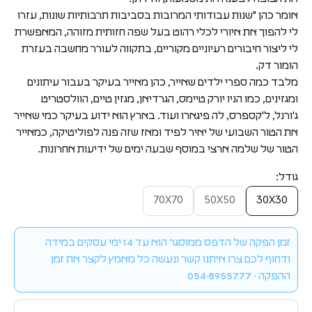
אומר כהן "שנות עבודותי המרובות בסביבות תרבותיות שונות, עזרו
לי להפוך את איורי לכלי רהוט בעל שפה חזותית מזוהה, המאפשרת
לי ליצור חיבורים רעיוניים מקוריים, בתקווה לעורר מחשבה בעזרת
הומור דק.
מלבד כמה ספרי ילדים שאייר, כהן מאייר בעיקר בעבור עיתונים
ומגזינים, כמו הניו יורק טיימס, הגרדיאן, מגזין טיים, הוולסטריט
ג'ורנל, ל'קספרס, לה פיגארו ועוד. בארץ הוא ידוע בעיקר כמי שאייר
את הטור השבועי של יאיר לפיד ומאז שזה פנה לפוליטיקה, כמאייר
הטור של שלמה ארצי במוסף שבעה ימים של ידיעות אחרונות.
גודל:
70X70
50X50
30X30
זמן הפקה של הדפס ממוסגר הוא עד 14 ימי עסקים במידה
ודחוף לכם צרו איתנו קשר ונעשה כל מאמץ לקצר את זמן
ההפקה - 054-8955777