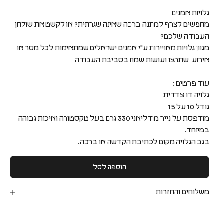
גלויות אמנים
מחפשים לצרף למתנה ברכה שאינה שגרתית? או לקשט את שולחן
העבודה שלכם?
מגוון גלויות מאויירות ע"י אמנים ישראלים שמתאימות לכל מסר או
אירוע שתרצו ועושות שמח בסביבת העבודה
עוד פרטים :
גלויה דו צדדית
גודל 10 על 15
מודפסת על נייר מודליאני 330 גרם בעל טקסטורה ואיכות גבוהה
במיוחד.
בגב הגלויה מקום לכתיבת הקדשה או ברכה.
הוספה לסל
משלוחים והחזרות